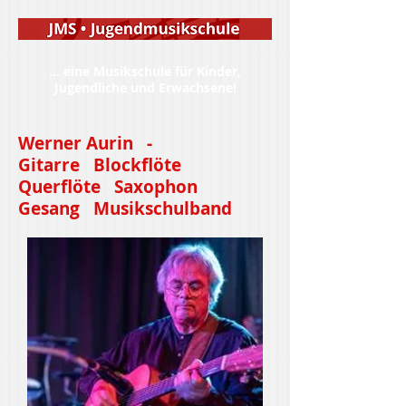
... eine Musikschule für Kinder,
Jugendliche und Erwachsene!
Werner Aurin -
Gitarre Blockflöte
Querflöte Saxophon
Gesang Musikschulband